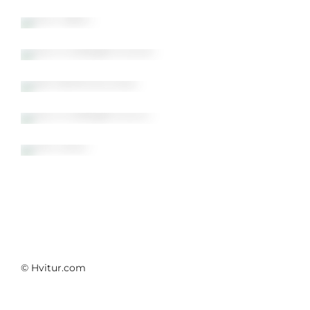
Aron Gauti
Gunnhildargerði 2008
Gamlárskvöld 2022
Gunnhildargerði 2015
Jólin 2023
© Hvitur.com