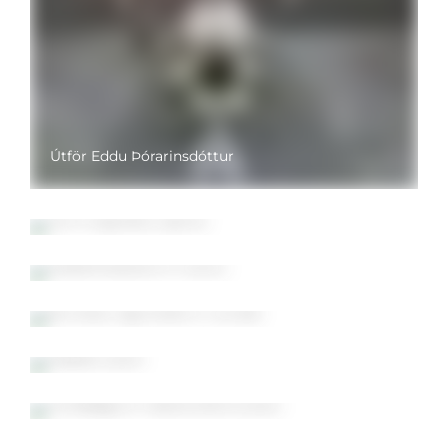
Útför Eddu Þórarinsdóttur
Ferming Ástu Sylvíu
Matarklúbburinn 2003
Álfhildur og Þórarinn 50 ára
Páskar 2024
Ferðalag um austurland 2020
Álfhildur Sylvía 55 ára