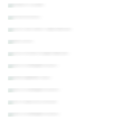
Tenerife 2018
Útför Gunnars Friðjónssonar
Albir 2018
Útför Jóhanns Bjarnasonar
Gunnhildargerði 2001
Geldingadalir 2021
Gunnhildargerði 2004
Ferming Írenu Rúnar
Gunnhildargerði 2006