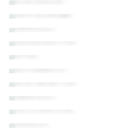
Útskrift Eddu og Magga
Snæfellsnes 2019
Edda Þórarinsdóttir 70 ára
Jólin 2024
Martin-Budapest 2019
Gunnar Friðjónsson 70 ára
Miðjarðarhaf 2014
Þórunn Jónsdóttir 80 ára
Caribahaf 2016
Þórarinn 55 ára