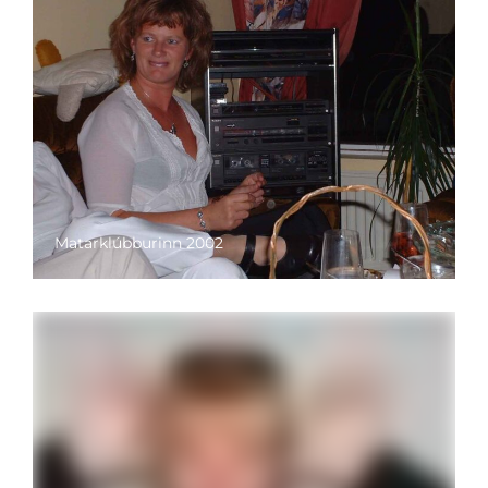
Matarklúbburinn 2002