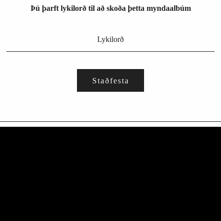
Þú þarft lykilorð til að skoða þetta myndaalbúm