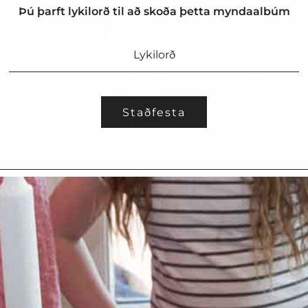
Þú þarft lykilorð til að skoða þetta myndaalbúm