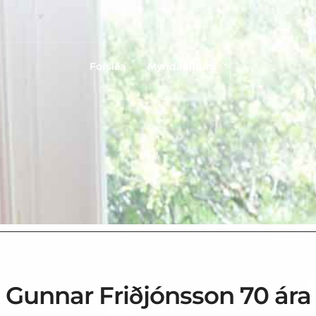
Forsíða
Myndaalbúm
Gunnar Friðjónsson 70 ára