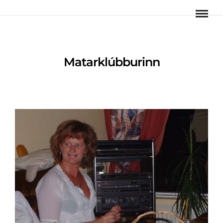
Matarklúbburinn