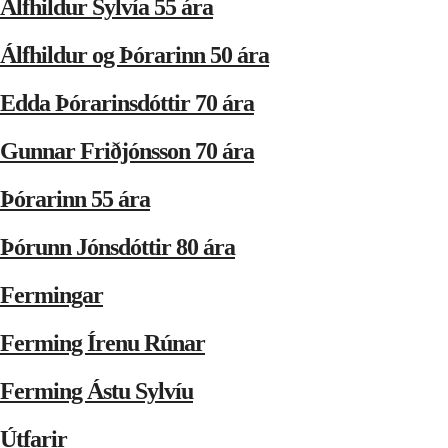
Álfhildur Sylvía 55 ára
Álfhildur og Þórarinn 50 ára
Edda Þórarinsdóttir 70 ára
Gunnar Friðjónsson 70 ára
Þórarinn 55 ára
Þórunn Jónsdóttir 80 ára
Fermingar
Ferming Írenu Rúnar
Ferming Ástu Sylvíu
Útfarir