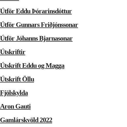
Útför Eddu Þórarinsdóttur
Útför Gunnars Friðjónssonar
Útför Jóhanns Bjarnasonar
Útskriftir
Útskrift Eddu og Magga
Útskrift Öllu
Fjölskylda
Aron Gauti
Gamlárskvöld 2022