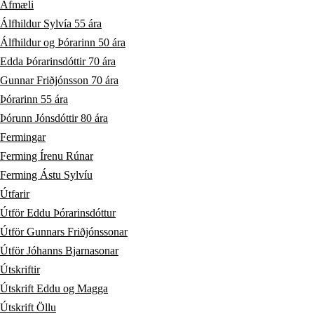
Afmæli
Álfhildur Sylvía 55 ára
Álfhildur og Þórarinn 50 ára
Edda Þórarinsdóttir 70 ára
Gunnar Friðjónsson 70 ára
Þórarinn 55 ára
Þórunn Jónsdóttir 80 ára
Fermingar
Ferming Írenu Rúnar
Ferming Ástu Sylvíu
Útfarir
Útför Eddu Þórarinsdóttur
Útför Gunnars Friðjónssonar
Útför Jóhanns Bjarnasonar
Útskriftir
Útskrift Eddu og Magga
Útskrift Öllu