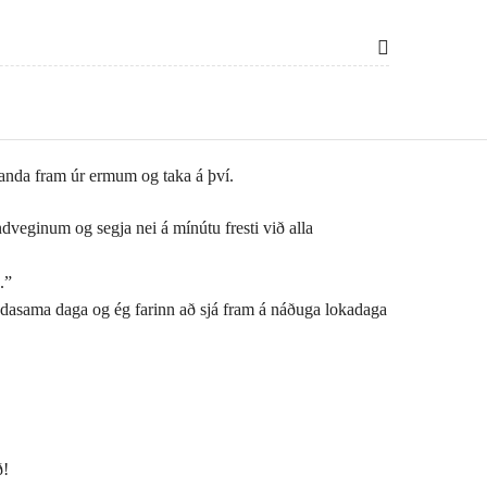
tanda fram úr ermum og taka á því.
dveginum og segja nei á mínútu fresti við alla
.”
g vindasama daga og ég farinn að sjá fram á náðuga lokadaga
ð!