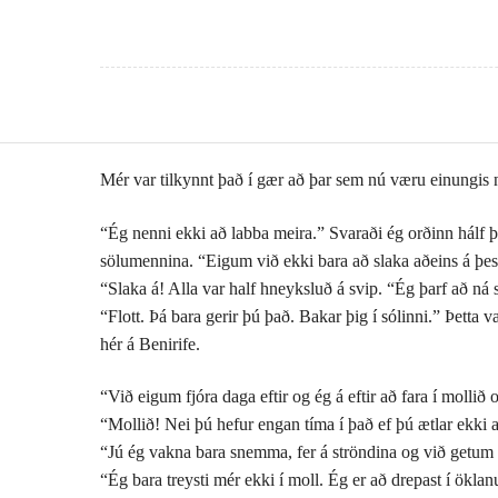
Mér var tilkynnt það í gær að þar sem nú væru einungis n
“Ég nenni ekki að labba meira.” Svaraði ég orðinn hálf þ
sölumennina. “Eigum við ekki bara að slaka aðeins á þes
“Slaka á! Alla var half hneyksluð á svip. “Ég þarf að ná 
“Flott. Þá bara gerir þú það. Bakar þig í sólinni.” Þetta 
hér á Benirife.
“Við eigum fjóra daga eftir og ég á eftir að fara í mollið 
“Mollið! Nei þú hefur engan tíma í það ef þú ætlar ekki a
“Jú ég vakna bara snemma, fer á ströndina og við getum sí
“Ég bara treysti mér ekki í moll. Ég er að drepast í ökla