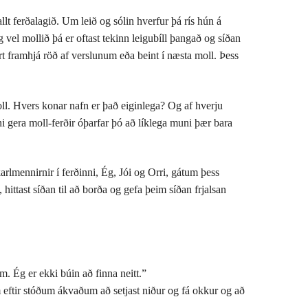
allt ferðalagið. Um leið og sólin hverfur þá rís hún á
 vel mollið þá er oftast tekinn leigubíll þangað og síðan
t framhjá röð af verslunum eða beint í næsta moll. Þess
oll. Hvers konar nafn er það eiginlega? Og af hverju
i gera moll-ferðir óþarfar þó að líklega muni þær bara
arlmennirnir í ferðinni, Ég, Jói og Orri, gátum þess
ttast síðan til að borða og gefa þeim síðan frjalsan
. Ég er ekki búin að finna neitt.”
m eftir stóðum ákvaðum að setjast niður og fá okkur og að