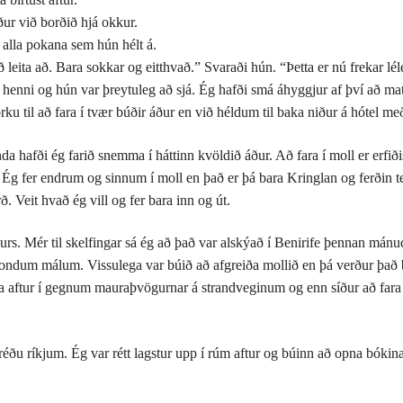
ður við borðið hjá okkur.
alla pokana sem hún hélt á.
að leita að. Bara sokkar og eitthvað.” Svaraði hún. “Þetta er nú frekar l
enni og hún var þreytuleg að sjá. Ég hafði smá áhyggjur af því að mat
u til að fara í tvær búðir áður en við héldum til baka niður á hótel me
 hafði ég farið snemma í háttinn kvöldið áður. Að fara í moll er erfiði
. Ég fer endrum og sinnum í moll en það er þá bara Kringlan og ferðin
ð. Veit hvað ég vill og fer bara inn og út.
 veðurs. Mér til skelfingar sá ég að það var alskýað í Benirife þennan 
ga vondum málum. Vissulega var búið að afgreiða mollið en þá verður það
a aftur í gegnum mauraþvögurnar á strandveginum og enn síður að fara 
réðu ríkjum. Ég var rétt lagstur upp í rúm aftur og búinn að opna bókina