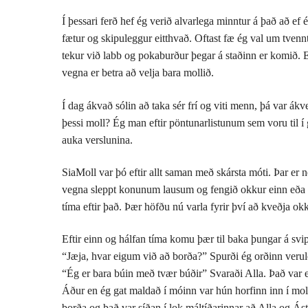
Í þessari ferð hef ég verið alvarlega minntur á það að ef é
fætur og skipuleggur eitthvað. Oftast fæ ég val um tvennt
tekur við labb og pokaburður þegar á staðinn er komið. E
vegna er betra að velja bara mollið.
Í dag ákvað sólin að taka sér frí og viti menn, þá var ák
þessi moll? Ég man eftir pöntunarlistunum sem voru til í
auka verslunina.
SiaMoll var þó eftir allt saman með skársta móti. Þar er n
vegna sleppt konunum lausum og fengið okkur einn eða tv
tíma eftir það. Þær höfðu nú varla fyrir því að kveðja ok
Eftir einn og hálfan tíma komu þær til baka þungar á svip
“Jæja, hvar eigum við að borða?” Spurði ég orðinn verul
“Ég er bara búin með tvær búðir” Svaraði Alla. Það var e
Áður en ég gat maldað í móinn var hún horfinn inn í moll
borða og það var síðan í lok máltíðarinnar að Alla og Ásta