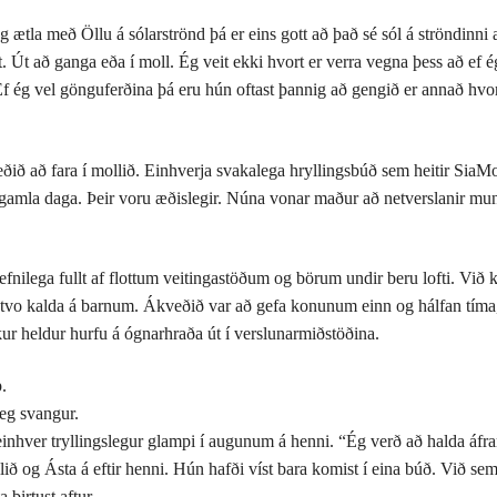
g ætla með Öllu á sólarströnd þá er eins gott að það sé sól á ströndinni 
. Út að ganga eða í moll. Ég veit ekki hvort er verra vegna þess að ef ég
f ég vel gönguferðina þá eru hún oftast þannig að gengið er annað hvor
veðið að fara í mollið. Einhverja svakalega hryllingsbúð sem heitir SiaM
 gamla daga. Þeir voru æðislegir. Núna vonar maður að netverslanir mun
efnilega fullt af flottum veitingastöðum og börum undir beru lofti. Við k
o kalda á barnum. Ákveðið var að gefa konunum einn og hálfan tíma, hi
kur heldur hurfu á ógnarhraða út í verslunarmiðstöðina.
.
eg svangur.
inhver tryllingslegur glampi í augunum á henni. “Ég verð að halda áfram
ið og Ásta á eftir henni. Hún hafði víst bara komist í eina búð. Við se
 birtust aftur.