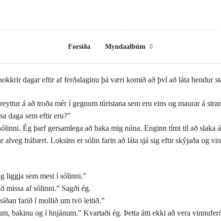
Forsíða
Myndaalbúm
okkrir dagar eftir af ferðalaginu þá væri komið að því að láta hendur s
reyttur á að troða mér í gegnum túristana sem eru eins og maurar á stran
sa daga sem eftir eru?”
sólinni. Ég þarf gersamlega að baka mig núna. Enginn tími til að slaka á
var alveg frábært. Loksins er sólin farin að láta sjá sig eftir skýjaða o
og liggja sem mest í sólinni.”
ð missa af sólinni.” Sagði ég.
ðan farið í mollið um tvö leitið.”
num, bakinu og í hnjánum.” Kvartaði ég. Þetta átti ekki að vera vinnufer