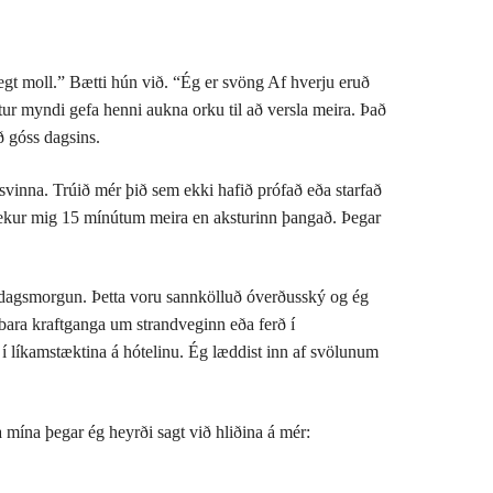
élegt moll.” Bætti hún við. “Ég er svöng Af hverju eruð
ur myndi gefa henni aukna orku til að versla meira. Það
ð góss dagsins.
svinna. Trúið mér þið sem ekki hafið prófað eða starfað
 tekur mig 15 mínútum meira en aksturinn þangað. Þegar
mánudagsmorgun. Þetta voru sannkölluð óverðusský og ég
 bara kraftganga um strandveginn eða ferð í
í líkamstæktina á hótelinu. Ég læddist inn af svölunum
 mína þegar ég heyrði sagt við hliðina á mér: