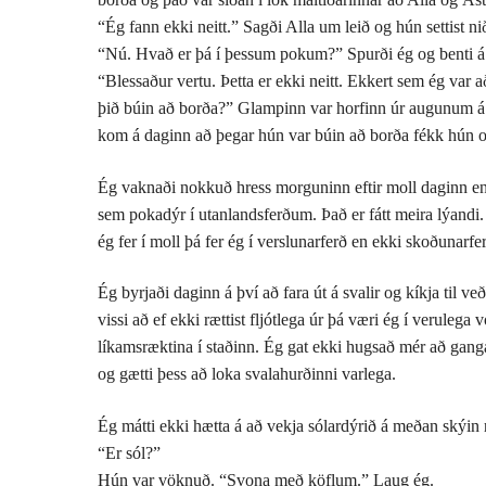
“Ég fann ekki neitt.” Sagði Alla um leið og hún settist ni
“Nú. Hvað er þá í þessum pokum?” Spurði ég og benti á 
“Blessaður vertu. Þetta er ekki neitt. Ekkert sem ég var 
þið búin að borða?” Glampinn var horfinn úr augunum á h
kom á daginn að þegar hún var búin að borða fékk hún ork
Ég vaknaði nokkuð hress morguninn eftir moll daginn enda
sem pokadýr í utanlandsferðum. Það er fátt meira lýandi
ég fer í moll þá fer ég í verslunarferð en ekki skoðunarfer
Ég byrjaði daginn á því að fara út á svalir og kíkja til
vissi að ef ekki rættist fljótlega úr þá væri ég í verule
líkamsræktina í staðinn. Ég gat ekki hugsað mér að gang
og gætti þess að loka svalahurðinni varlega.
Ég mátti ekki hætta á að vekja sólardýrið á meðan skýin 
“Er sól?”
Hún var vöknuð. “Svona með köflum.” Laug ég.