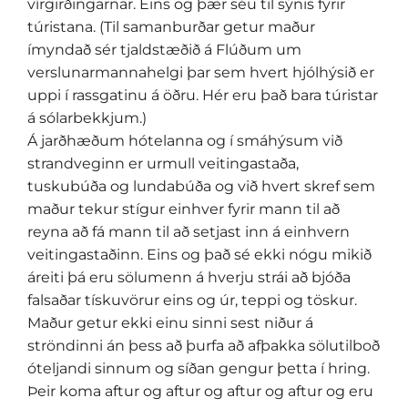
vírgirðingarnar. Eins og þær séu til sýnis fyrir
túristana. (Til samanburðar getur maður
ímyndað sér tjaldstæðið á Flúðum um
verslunarmannahelgi þar sem hvert hjólhýsið er
uppi í rassgatinu á öðru. Hér eru það bara túristar
á sólarbekkjum.)
Á jarðhæðum hótelanna og í smáhýsum við
strandveginn er urmull veitingastaða,
tuskubúða og lundabúða og við hvert skref sem
maður tekur stígur einhver fyrir mann til að
reyna að fá mann til að setjast inn á einhvern
veitingastaðinn. Eins og það sé ekki nógu mikið
áreiti þá eru sölumenn á hverju strái að bjóða
falsaðar tískuvörur eins og úr, teppi og töskur.
Maður getur ekki einu sinni sest niður á
ströndinni án þess að þurfa að afþakka sölutilboð
óteljandi sinnum og síðan gengur þetta í hring.
Þeir koma aftur og aftur og aftur og aftur og eru