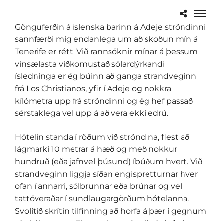
Gönguferðin á íslenska barinn á Adeje ströndinni
sannfærði mig endanlega um að skoðun mín á
Tenerife er rétt. Við rannsóknir mínar á þessum
vinsælasta viðkomustað sólardýrkandi
ísledninga er ég búinn að ganga strandveginn
frá Los Christianos, yfir í Adeje og nokkra
kílómetra upp frá ströndinni og ég hef passað
sérstaklega vel upp á að vera ekki edrú.
Hótelin standa í röðum við ströndina, flest að
lágmarki 10 metrar á hæð og með nokkur
hundruð (eða jafnvel þúsund) íbúðum hvert. Við
strandveginn liggja síðan engispretturnar hver
ofan í annarri, sólbrunnar eða brúnar og vel
tattóveraðar í sundlaugargörðum hótelanna.
Svolítið skrítin tilfinning að horfa á þær í gegnum