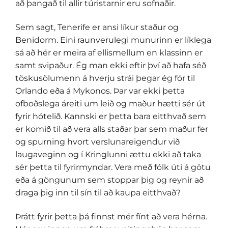
að þangað til allir túristarnir eru sofnaðir.
Sem sagt, Tenerife er ansi líkur staður og
Benidorm. Eini raunverulegi munurinn er líklega
sá að hér er meira af ellismellum en klassinn er
samt svipaður. Ég man ekki eftir því að hafa séð
töskusölumenn á hverju strái þegar ég fór til
Orlando eða á Mykonos. Þar var ekki þetta
ofboðslega áreiti um leið og maður hætti sér út
fyrir hótelið. Kannski er þetta bara eitthvað sem
er komið til að vera alls staðar þar sem maður fer
og spurning hvort verslunareigendur við
laugaveginn og í Kringlunni ættu ekki að taka
sér þetta til fyrirmyndar. Vera með fólk úti á götu
eða á göngunum sem stoppar þig og reynir að
draga þig inn til sín til að kaupa eitthvað?
Þrátt fyrir þetta þá finnst mér fínt að vera hérna.