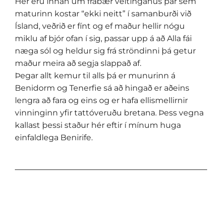
Hér eru innan um frábær veitingahús þar sem
maturinn kostar “ekki neitt” í samanburði við
Ísland, veðrið er fínt og ef maður hellir nógu
miklu af bjór ofan í sig, passar upp á að Alla fái
næga sól og heldur sig frá ströndinni þá getur
maður meira að segja slappað af.
Þegar allt kemur til alls þá er munurinn á
Benidorm og Tenerfie sá að hingað er aðeins
lengra að fara og eins og er hafa ellismellirnir
vinninginn yfir tattóveruðu bretana. Þess vegna
kallast þessi staður hér eftir í mínum huga
einfaldlega Benirife.