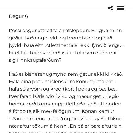
Dagur 6
Þessi dagur átti að fara í afslöppun. En guð minn
góður. Það ringdi eldi og brennistein og það
þýddi bara eitt. Átlett!Þetta er ekki fyndið lengur.
Er ekki til einhver ferðaskrifstofa sem sérhæfir
sig í innkaupaferðum?
Það er bisnesshugmynd sem getur ekki klikkað.
Fylla eina þotu af íslenskum konum, láta þær
hafa sólarvörn og kreditkort í poka og bæ bæ.
Þær fara til Orlando í viku og maður getur legið
heima með tærnar upp í loft eða farið til London
á fótboltaleik með félögunum. Konan kemur
síðan heim endurnærð og hress þangað til fíknin
nær aftur tökum á henni. En þá er bara aftur ein