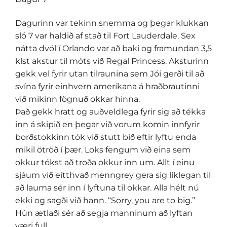
Dagurinn var tekinn snemma og þegar klukkan
sló 7 var haldið af stað til Fort Lauderdale. Sex
nátta dvöl í Orlando var að baki og framundan 3,5
klst akstur til móts við Regal Princess. Aksturinn
gekk vel fyrir utan tilraunina sem Jói gerði til að
svína fyrir einhvern ameríkana á hraðbrautinni
við mikinn fögnuð okkar hinna.
Það gekk hratt og auðveldlega fyrir sig að tékka
inn á skipið en þegar við vorum komin innfyrir
borðstokkinn tók við stutt bið eftir lyftu enda
mikil ötröð í þær. Loks fengum við eina sem
okkur tókst að troða okkur inn um. Allt í einu
sjáum við eitthvað menngrey gera sig líklegan til
að lauma sér inn í lyftuna til okkar. Alla hélt nú
ekki og sagði við hann. “Sorry, you are to big.”
Hún ætlaði sér að segja manninum að lyftan
væri full.