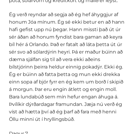
þota, sólarvörn og kreditkort og málið er leyst.
Ég verð reyndar að segja að ég hef áhyggjur af
honum Jóa mínum. Ég sé ekki betur en að hann
hafi gefist upp nú þegar. Hann missti það út úr
sér áðan að honum fyndist bara gaman að keyra
bíl hér á Orlando. Það er fatalt að láta þetta út úr
sér svo að sólardýrin heyri. Þá er maður búinn að
dæma sjálfan sig til að vera ekki aðeins
bílstjórinn þeirra heldur einnig pokadýr. Ekki ég.
Ég er búinn að fatta þetta og mun ekki drekka
einn sopa af bjór fyrr en ég kem um borð í skipið
á morgun. Þar eru engin átlett og engin moll.
Bara lundabúð sem mín hefur engan áhuga á.
Þvílíkir dýrðardagar framundan. Jæja nú verð ég
víst að hætta því að ég þarf að fara með henni
Öllu minni út í hryllingsbúð.
Dagur 7