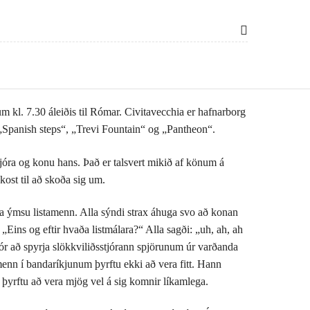
m kl. 7.30 áleiðis til Rómar. Civitavecchia er hafnarborg
 „Spanish steps“, „Trevi Fountain“ og „Pantheon“.
tjóra og konu hans. Það er talsvert mikið af könum á
ost til að skoða sig um.
ina ýmsu listamenn. Alla sýndi strax áhuga svo að konan
„Eins og eftir hvaða listmálara?“ Alla sagði: „uh, ah, ah
r að spyrja slökkviliðsstjórann spjörunum úr varðanda
menn í bandaríkjunum þyrftu ekki að vera fitt. Hann
m þyrftu að vera mjög vel á sig komnir líkamlega.