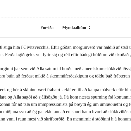
Forsíða
Myndaalbúm
 stiga hita í Civitavecchia. Eftir góðan morgunverð var haldið af stað u
. Ferðalagið gekk vel fyrir sig og rétt eftir hádegi höfðum við skoðað
borginni þar sem við Alla sátum til borðs með amersískum slökkviðliðss
oru búin að ferðast mikið á skemmtiferðaskipum og töldu það frábæran k
rk og hér á skipinu væri frábært tækifæri til að kaupa málverk eftir h
ara og Alla sagði að sjálfsögðu já. Þá kom næsta spurning frá konunni: 
onan fór að tala um immpressionista þá breytti ég um umræðuefni og fó
i um miðjuna svo að ég gat ekki annað en spurt hann hvort að slökkviliðs
hann ynni í raun mest við skrifborðið. En mennirnir á stöðinni hjá honu