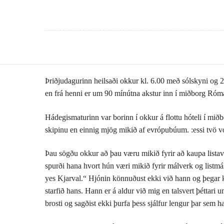
Þriðjudagurinn heilsaði okkur kl. 6.00 með sólskyni og 28
en frá henni er um 90 mínútna akstur inn í miðborg Rómar
Hádegismaturinn var borinn í okkur á flottu hóteli í mið
skipinu en einnig mjög mikið af evrópubúum. :essi tvö v
Þau sögðu okkur að þau væru mikið fyrir að kaupa listave
spurði hana hvort hún væri mikið fyrir málverk og listmál
yes Kjarval.“ Hjónin könnuðust ekki við hann og þegar k
starfið hans. Hann er á aldur við mig en talsvert þéttar
brosti og sagðist ekki þurfa þess sjálfur lengur þar sem 