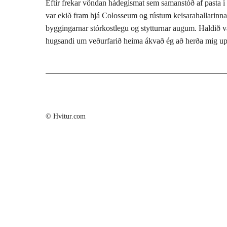
Eftir frekar vöndan hádegismat sem samanstóð af pasta í tó
var ekið fram hjá Colosseum og rústum keisarahallarinnar
byggingarnar stórkostlegu og stytturnar augum. Haldið va
hugsandi um veðurfarið heima ákvað ég að herða mig upp o
© Hvitur.com