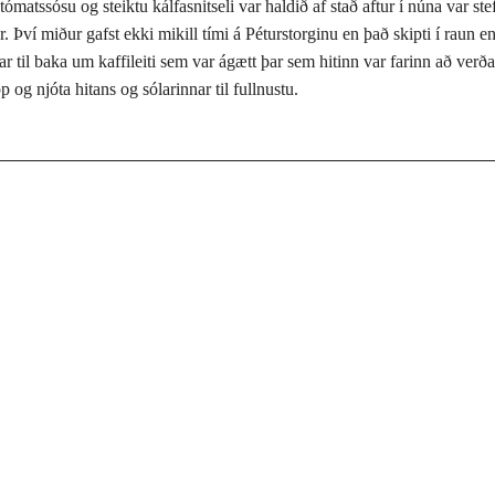
matssósu og steiktu kálfasnitseli var haldið af stað aftur í núna var st
. Því miður gafst ekki mikill tími á Péturstorginu en það skipti í raun
r til baka um kaffileiti sem var ágætt þar sem hitinn var farinn að ver
g njóta hitans og sólarinnar til fullnustu.