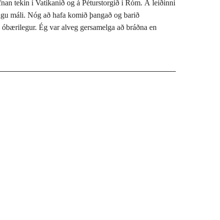
efnan tekin í Vatikanið og á Péturstorgið í Róm. Á leiðinni
 engu máli. Nóg að hafa komið þangað og barið
ða óbærilegur. Ég var alveg gersamelga að bráðna en