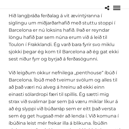
Hið langþráða ferðalag á vit ævintýranna í
siglingu um miðjarðarhafið með stuttu stoppi í
Barcelona er nú loksins hafið. Það er reyndar
löngu hafið þar sem núna erum við á leið til
Toulon í Frakklandi. Ég varð bara fyrir svo miklu
sjokki þegar ég kom til Barcelona að ég gat ekki
sest niður fyrr og byrjað á ferðasögunni.
Við leigðum okkur nefnilega „penthouse“ íbúð í
Barcelona. Íbúð með tveimur svölum og alles til
að það væri nú alveg á hreinu að ekki einn
einasti sólardropi færi til spillis. Ég sætti mig
strax við svalirnar þar sem þá væru miklar líkur á
að ég slyppi við búðarráp sem er eitt það versta
sem ég get hugsað mér að lenda í. Við komuna í
íbúðina leist mér frekar illa á blikuna. Íbúðin