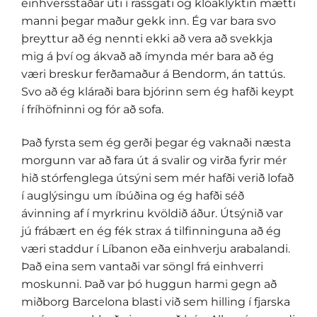
einhversstaðar úti í rassgati og klóaklyktin mætti
manni þegar maður gekk inn. Ég var bara svo
þreyttur að ég nennti ekki að vera að svekkja
mig á því og ákvað að ímynda mér bara að ég
væri breskur ferðamaður á Bendorm, án tattús.
Svo að ég kláraði bara bjórinn sem ég hafði keypt
í fríhöfninni og fór að sofa.
Það fyrsta sem ég gerði þegar ég vaknaði næsta
morgunn var að fara út á svalir og virða fyrir mér
hið stórfenglega útsýni sem mér hafði verið lofað
í auglýsingu um íbúðina og ég hafði séð
ávinning af í myrkrinu kvöldið áður. Útsýnið var
jú frábært en ég fék strax á tilfinninguna að ég
væri staddur í Líbanon eða einhverju arabalandi.
Það eina sem vantaði var söngl frá einhverri
moskunni. Það var þó huggun harmi gegn að
miðborg Barcelona blasti við sem hilling í fjarska