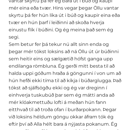
vantar skyrtu þá fer ég bara út í búð og kaupi
mér eina eða tvær. Hins vegar þegar Öllu vantar
skyrtu þá fer hún líka út i búð og kaupir eina eða
tvær en hún þarf í leiðinni að skoða hverja
einustu flík í búðini. Og ég meina það sem ég
segi.
Sem betur fer þá tekur nú allt sinn enda og
þegar mér tókst loksins að ná Öllu út úr búðinni
sem heitir eins og sælgætið hófst ganga upp
endilanga römbluna. Ég gerði mitt besta til að
halda uppi góðum hraða á göngunni í von um að
hún hefði ekki tíma til að kíkja í búðarglugga. Það
tókst að sjálfsögðu ekki og ég var dreginn í
einhverja tuskubúð þar sem ég mátti anda að
mér klóakmettuðu lofti á meðan hún fann
eitthvað til að troða ofan í burðarpokann. Þegar
við loksins héldum göngu okkar áfram tók ég
eftir því að Alla hélt bara á nýjasta pokanum. Ég