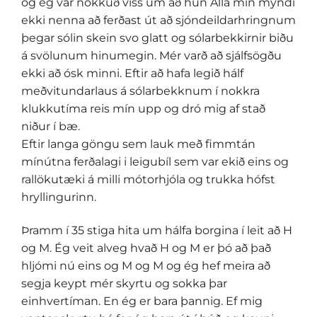
og ég var nokkuð viss um að hún Alla mín myndi
ekki nenna að ferðast út að sjóndeildarhringnum
þegar sólin skein svo glatt og sólarbekkirnir biðu
á svölunum hinumegin. Mér varð að sjálfsögðu
ekki að ósk minni. Eftir að hafa legið hálf
meðvitundarlaus á sólarbekknum í nokkra
klukkutíma reis mín upp og dró mig af stað
niður í bæ.
Eftir langa göngu sem lauk með fimmtán
mínútna ferðalagi i leigubíl sem var ekið eins og
rallökutæki á milli mótorhjóla og trukka hófst
hryllingurinn.
Þramm í 35 stiga hita um hálfa borgina í leit að H
og M. Ég veit alveg hvað H og M er þó að það
hljómi nú eins og M og M og ég hef meira að
segja keypt mér skyrtu og sokka þar
einhvertíman. En ég er bara þannig. Ef mig