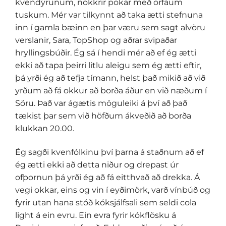
kvendýrunum, nokkrir pokar með örfáum
tuskum. Mér var tilkynnt að taka ætti stefnuna
inn í gamla bæinn en þar væru sem sagt alvöru
verslanir, Sara, TopShop og aðrar svipaðar
hryllingsbúðir. Ég sá í hendi mér að ef ég ætti
ekki að tapa þeirri litlu aleigu sem ég ætti eftir,
þá yrði ég að tefja tímann, helst það mikið að við
yrðum að fá okkur að borða áður en við næðum í
Söru. Það var ágætis möguleiki á því að það
tækist þar sem við höfðum ákveðið að borða
klukkan 20.00.
Ég sagði kvenfólkinu því þarna á staðnum að ef
ég ætti ekki að detta niður og drepast úr
ofþornun þá yrði ég að fá eitthvað að drekka. Á
vegi okkar, eins og vin í eyðimörk, varð vínbúð og
fyrir utan hana stóð kóksjálfsali sem seldi cola
light á ein evru. Ein evra fyrir kókflösku á