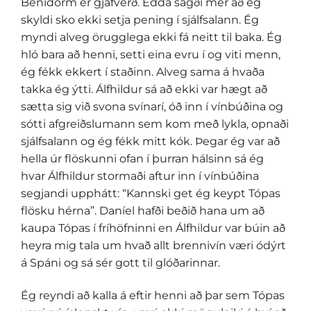
Benidorm er gjafverð. Edda sagði mér að ég
skyldi sko ekki setja pening í sjálfsalann. Ég
myndi alveg örugglega ekki fá neitt til baka. Ég
hló bara að henni, setti eina evru í og viti menn,
ég fékk ekkert í staðinn. Alveg sama á hvaða
takka ég ýtti. Álfhildur sá að ekki var hægt að
sætta sig við svona svínarí, óð inn í vínbúðina og
sótti afgreiðslumann sem kom með lykla, opnaði
sjálfsalann og ég fékk mitt kók. Þegar ég var að
hella úr flöskunni ofan í þurran hálsinn sá ég
hvar Álfhildur stormaði aftur inn í vínbúðina
segjandi upphátt: “Kannski get ég keypt Tópas
flösku hérna”. Daníel hafði beðið hana um að
kaupa Tópas í fríhöfninni en Álfhildur var búin að
heyra mig tala um hvað allt brennivín væri ódýrt
á Spáni og sá sér gott til glóðarinnar.
Ég reyndi að kalla á eftir henni að þar sem Tópas