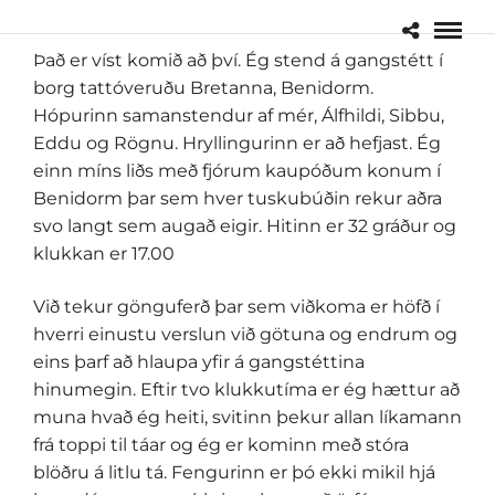
Það er víst komið að því. Ég stend á gangstétt í
borg tattóveruðu Bretanna, Benidorm.
Hópurinn samanstendur af mér, Álfhildi, Sibbu,
Eddu og Rögnu. Hryllingurinn er að hefjast. Ég
einn míns liðs með fjórum kaupóðum konum í
Benidorm þar sem hver tuskubúðin rekur aðra
svo langt sem augað eigir. Hitinn er 32 gráður og
klukkan er 17.00
Við tekur gönguferð þar sem viðkoma er höfð í
hverri einustu verslun við götuna og endrum og
eins þarf að hlaupa yfir á gangstéttina
hinumegin. Eftir tvo klukkutíma er ég hættur að
muna hvað ég heiti, svitinn þekur allan líkamann
frá toppi til táar og ég er kominn með stóra
blöðru á litlu tá. Fengurinn er þó ekki mikil hjá