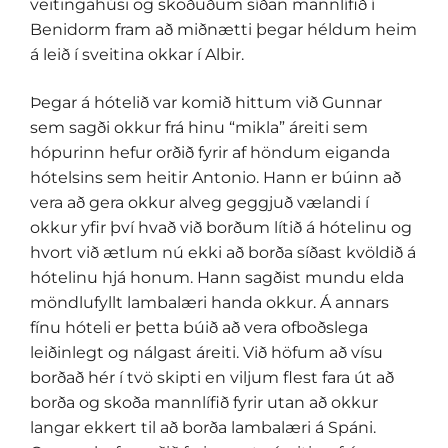
veitingahúsi og skoðuðum síðan mannlífið í
Benidorm fram að miðnætti þegar héldum heim
á leið í sveitina okkar í Albir.
Þegar á hótelið var komið hittum við Gunnar
sem sagði okkur frá hinu “mikla” áreiti sem
hópurinn hefur orðið fyrir af höndum eiganda
hótelsins sem heitir Antonio. Hann er búinn að
vera að gera okkur alveg geggjuð vælandi í
okkur yfir því hvað við borðum lítið á hótelinu og
hvort við ætlum nú ekki að borða síðast kvöldið á
hótelinu hjá honum. Hann sagðist mundu elda
möndlufyllt lambalæri handa okkur. Á annars
fínu hóteli er þetta búið að vera ofboðslega
leiðinlegt og nálgast áreiti. Við höfum að vísu
borðað hér í tvö skipti en viljum flest fara út að
borða og skoða mannlífið fyrir utan að okkur
langar ekkert til að borða lambalæri á Spáni.