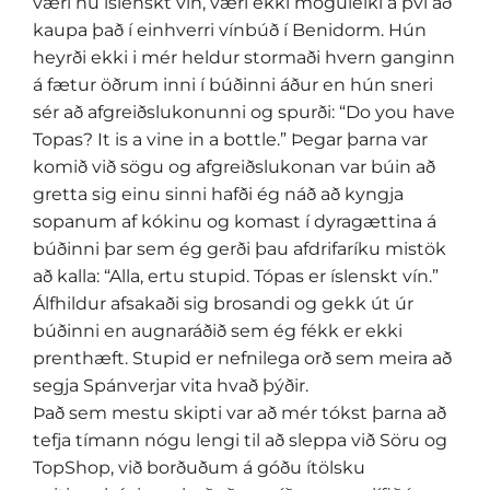
væri nú íslenskt vín, væri ekki möguleiki á því að
kaupa það í einhverri vínbúð í Benidorm. Hún
heyrði ekki i mér heldur stormaði hvern ganginn
á fætur öðrum inni í búðinni áður en hún sneri
sér að afgreiðslukonunni og spurði: “Do you have
Topas? It is a vine in a bottle.” Þegar þarna var
komið við sögu og afgreiðslukonan var búin að
gretta sig einu sinni hafði ég náð að kyngja
sopanum af kókinu og komast í dyragættina á
búðinni þar sem ég gerði þau afdrifaríku mistök
að kalla: “Alla, ertu stupid. Tópas er íslenskt vín.”
Álfhildur afsakaði sig brosandi og gekk út úr
búðinni en augnaráðið sem ég fékk er ekki
prenthæft. Stupid er nefnilega orð sem meira að
segja Spánverjar vita hvað þýðir.
Það sem mestu skipti var að mér tókst þarna að
tefja tímann nógu lengi til að sleppa við Söru og
TopShop, við borðuðum á góðu ítölsku