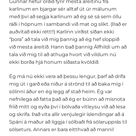
Gunnar hefur orðið fyrir mesta áreitinu frá
karlinum en bjargar sér alltaf út úr málunum
með því að segja karlinum að ég sé sá sem öllu
ráði í hópnum í sambandi við mat og slíkt. (Það er
auðvitað ekki rétt!!) Karlinn virðist síðan ekki
“þora” að tala við mig þannig að ég hef sloppið
við mesta áreitið. Hann bað þannig Álfhildi um að
tala við mig til að athuga hvort við vildum nú
ekki borða hjá honum síðasta kvöldið.
Ég má nú ekki vera að þessu lengur, þarf að drífa
mig út i garð eða niður á strönd til að baka mig í
sólinni áður en ég legg af stað heim. Ég var
nefnilega að fatta það að ég er búinn að misnota
fríið mitt og eyða því í bölvaða vitleysu við að lesa
og skrifa. Það vita allir venjulegir íslendingar að á
Spáni á maður að liggja í sólbaði frá sólarupprás til
sólseturs. Annars er bara eitthvað að manni!